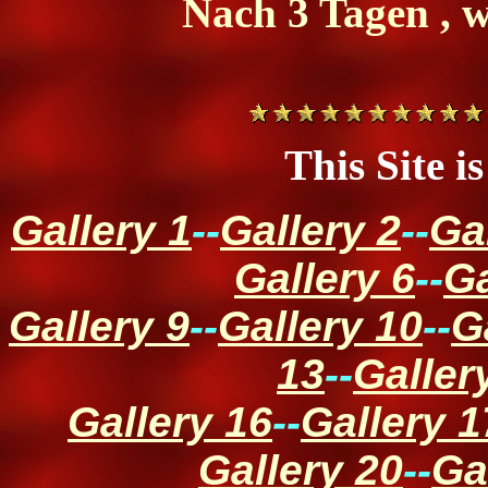
Nach 3 Tagen , w
This Site i
Gallery 1
--
Gallery 2
--
Ga
Gallery 6
--
Ga
Gallery 9
--
Gallery 10
--
G
13
--
Galler
Gallery 16
--
Gallery 1
Gallery 20
--
Ga