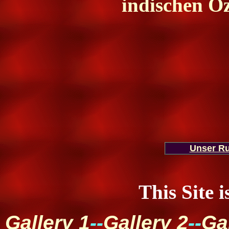
indischen O
Unser R
This Site 
Gallery 1
--
Gallery 2
--
Ga