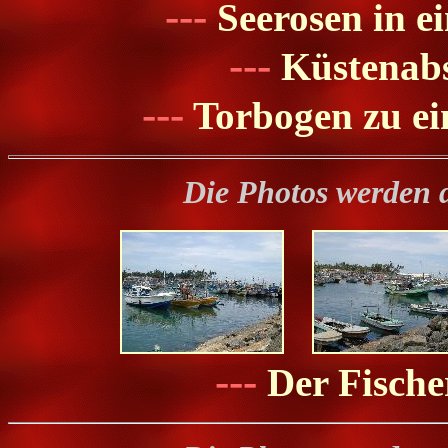
---
Seerosen in e
---
Küstenabs
---
Torbogen zu ei
Die Photos werden 
---
Der Fische