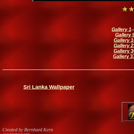
Gallery 1
-
Gallery 
Gallery 1
Gallery 2
Gallery 3
Gallery 3
Sri Lanka Wallpaper
Created by Bernhard Kern