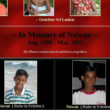
-- Gesichter Sri Lankas
-- In Memory of Nuwan --
Aug. 1988 - Mar. 2012
Die Photos werden durch anklicken vergrößert
Nuwan (
Ruhe in Frieden
)
Nuwan (
Ruhe in Frieden