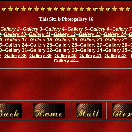
This Site is Photogallery 16
-
Gallery 2
--
Gallery 3
--
Gallery 4
--
Gallery 5
--
Gallery 6
--
Gallery 7
9
--
Gallery 10
--
Gallery 11
--
Gallery 12
--
Gallery 13
--
Gallery 14
--
G
6
--
Gallery 17
--
Gallery 18
--
Gallery 19
--
Gallery 20
--
Gallery 21
--
3
--
Gallery 24
--
Gallery 25
--
Gallery 26
--
Gallery 27
--
Gallery 28
--
0
--
Gallery 31
--
Gallery 32
--
Gallery 33
--
Gallery 34
--
Gallery 35
--
7
--
Gallery 38
--
Gallery 39
--
Gallery 40
--
Gallery 41
--
Gallery 42
--
Gallery 44
--