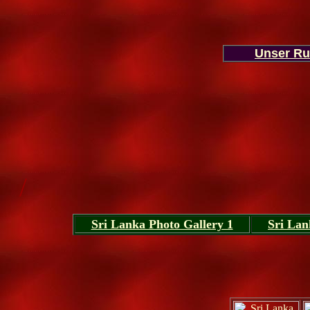
Unser R
/
Sri Lanka Photo Gallery 1
Sri Lan