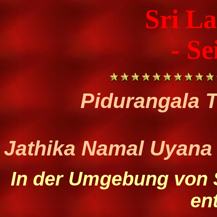
Sri L
- Se
Pidurangala T
Jathika Namal Uyana 
In der Umgebung von Si
en